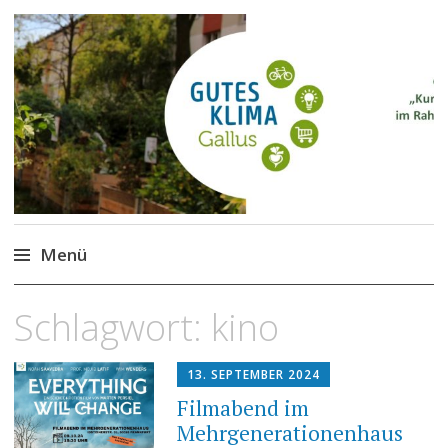
Gutes Klima im Gallus
Kurze Wege für den Klimaschutz
Menü
Zum
Schlagwort:
kino
Inhalt
springen
13. SEPTEMBER 2024
Filmabend im
Mehrgenerationenhaus