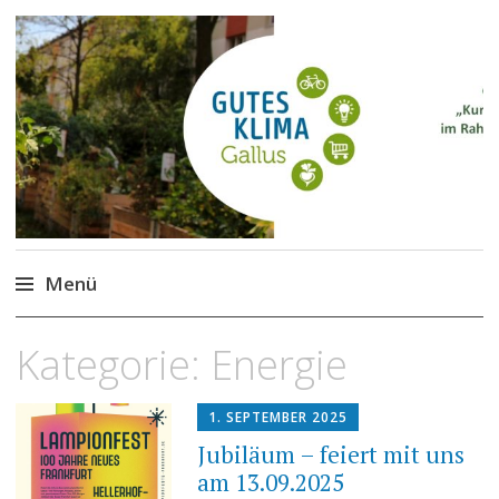
Gutes Klima im Gallus
Kurze Wege für den Klimaschutz
Menü
Zum
Kategorie:
Energie
Inhalt
springen
1. SEPTEMBER 2025
Jubiläum – feiert mit uns
am 13.09.2025