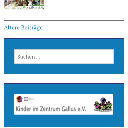
Beitragsnavigation
Ältere Beiträge
SUCHEN
NACH: