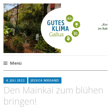
Gutes Klima im Gallus
Kurze Wege für den Klimaschutz
Menü
Zum
Inhalt
4. JULI 2022
JESSICA WIEGAND
springen
Den Mainkai zum blühen
bringen!