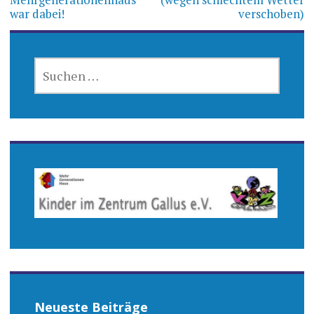
war dabei!
verschoben)
SUCHEN
NACH:
Neueste Beiträge