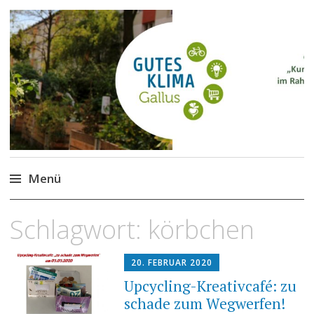
Gutes Klima im Gallus
Kurze Wege für den Klimaschutz
Menü
Zum
Schlagwort:
körbchen
Inhalt
springen
20. FEBRUAR 2020
Upcycling-Kreativcafé: zu
schade zum Wegwerfen!