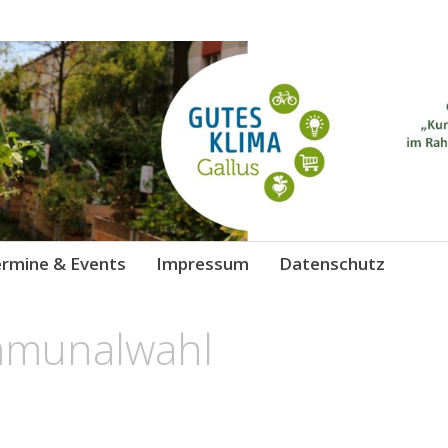
 Gallus
chutz
rmine & Events
Impressum
Datenschutz
munalwahl