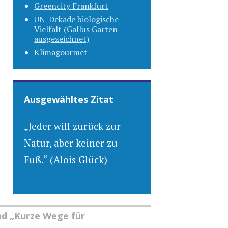
Greencity Frankfurt
UN-Dekade biologische
Vielfalt (Gallus Garten
ausgezeichnet)
Klimagourmet
Ausgewähltes Zitat
„Jeder will zurück zur
Natur, aber keiner zu
Fuß.“ (Alois Glück)
nd „Kurze Wege für