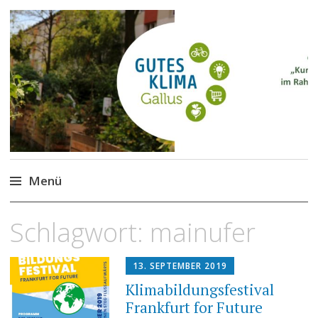
Gutes Klima im Gallus
Kurze Wege für den Klimaschutz
Menü
Zum
Schlagwort:
mainufer
Inhalt
springen
13. SEPTEMBER 2019
Klimabildungsfestival
Frankfurt for Future