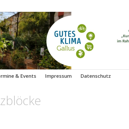
 Gallus
chutz
rmine & Events
Impressum
Datenschutz
izblöcke