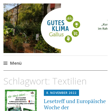
Gutes Klima im Gallus
Kurze Wege für den Klimaschutz
Menü
Zum
Schlagwort:
Textilien
Inhalt
springen
8. NOVEMBER 2022
Lesetreff und Europäische
Woche der