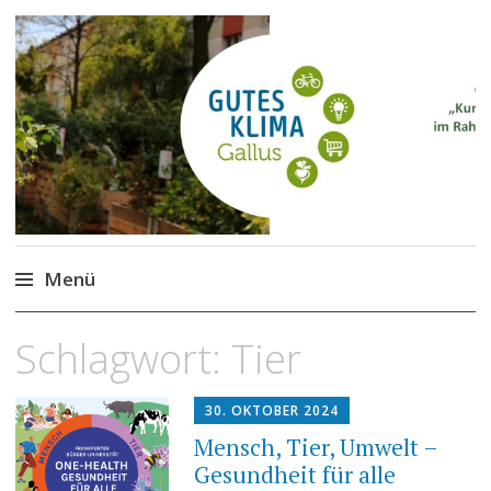
Gutes Klima im Gallus
Kurze Wege für den Klimaschutz
Menü
Zum
Schlagwort:
Tier
Inhalt
springen
30. OKTOBER 2024
Mensch, Tier, Umwelt –
Gesundheit für alle