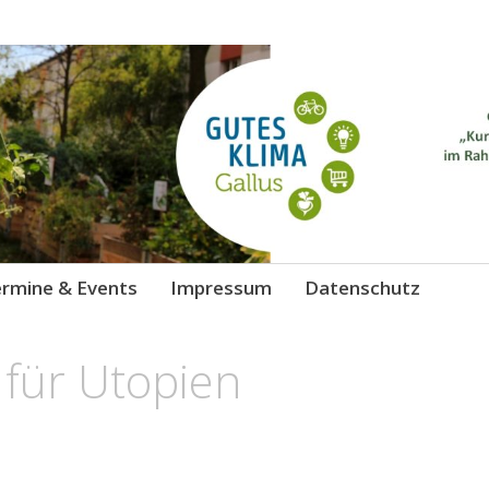
 Gallus
chutz
rmine & Events
Impressum
Datenschutz
 für Utopien