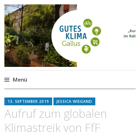
Gutes Klima im Gallus
Kurze Wege für den Klimaschutz
Menü
Zum
Inhalt
13. SEPTEMBER 2019
JESSICA WIEGAND
springen
Aufruf zum globalen
Klimastreik von FfF