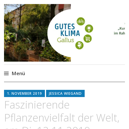
Gutes Klima im Gallus
Kurze Wege für den Klimaschutz
Menü
Zum
Inhalt
1. NOVEMBER 2019
JESSICA WIEGAND
springen
Faszinierende
Pflanzenvielfalt der Welt,