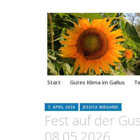
Gutes Klima im
Kurze Wege für den Klimas
Zum
Start
Gutes Klima im Gallus
Te
Inhalt
springen
7. APRIL 2026
JESSICA WIEGAND
Fest auf der Gu
08.05.2026