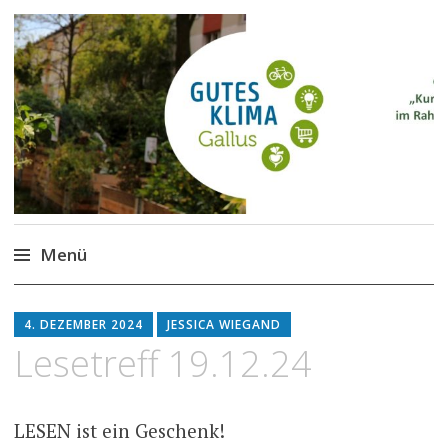
Gutes Klima im Gallus
Kurze Wege für den Klimaschutz
Menü
Zum
Inhalt
4. DEZEMBER 2024
JESSICA WIEGAND
springen
Lesetreff 19.12.24
LESEN ist ein Geschenk!