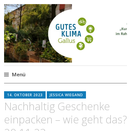
Gutes Klima im Gallus
Kurze Wege für den Klimaschutz
Menü
Zum
Inhalt
14. OKTOBER 2023
JESSICA WIEGAND
springen
Nachhaltig Geschenke
einpacken – wie geht das?