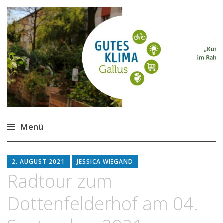
Gutes Klima im Gallus
Kurze Wege für den Klimaschutz
Menü
Zum
Inhalt
2. AUGUST 2021
JESSICA WIEGAND
springen
Radtour zum
Dottenfelderhof am 04.