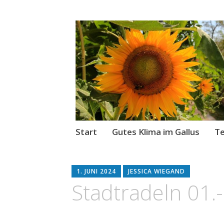
Gutes Klima im
Kurze Wege für den Klimas
Zum
Start
Gutes Klima im Gallus
Te
Inhalt
springen
1. JUNI 2024
JESSICA WIEGAND
Stadtradeln 01.