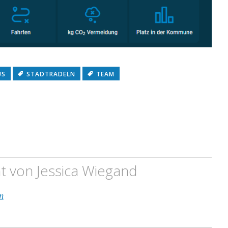
US
STADTRADELN
TEAM
ht von
Jessica Wiegand
n