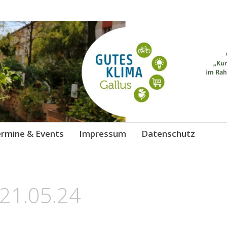
 Gallus
chutz
rmine & Events
Impressum
Datenschutz
-21.05.24