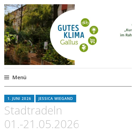
Gutes Klima im Gallus
Kurze Wege für den Klimaschutz
Menü
Zum
Inhalt
1. JUNI 2026
JESSICA WIEGAND
springen
Stadtradeln
01.-21.05.2026