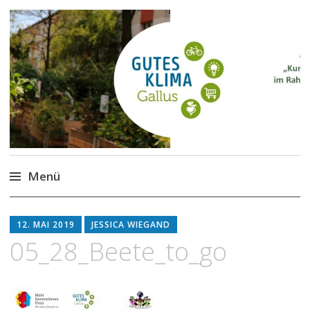
Gutes Klima im Gallus
Kurze Wege für den Klimaschutz
Menü
Zum
Inhalt
12. MAI 2019
JESSICA WIEGAND
springen
05_28_Beete_to_go