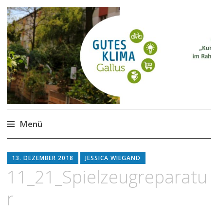
Gutes Klima im Gallus
Kurze Wege für den Klimaschutz
Menü
Zum
Inhalt
13. DEZEMBER 2018
JESSICA WIEGAND
springen
11_21_Spielzeugreparatu
r