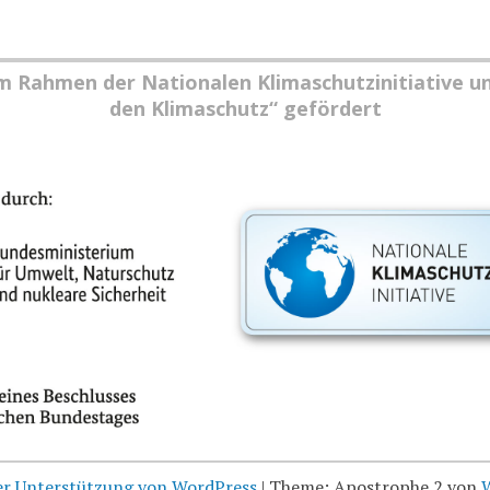
im Rahmen der Nationalen Klimaschutzinitiative u
den Klimaschutz“ gefördert
her Unterstützung von WordPress
|
Theme: Apostrophe 2 von