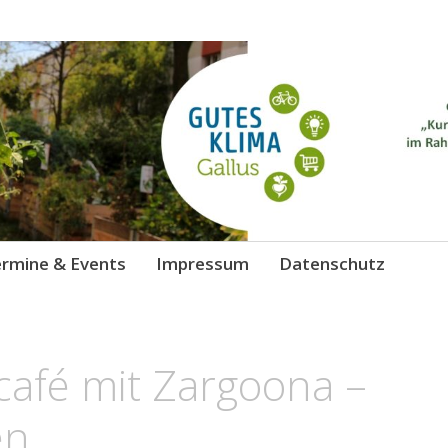
 Gallus
chutz
rmine & Events
Impressum
Datenschutz
vcafé mit Zargoona –
en