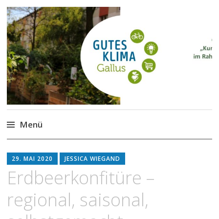
Gutes Klima im Gallus
Kurze Wege für den Klimaschutz
Menü
Zum
Inhalt
29. MAI 2020
JESSICA WIEGAND
springen
Erdbeerkonfitüre –
regional, saisonal,