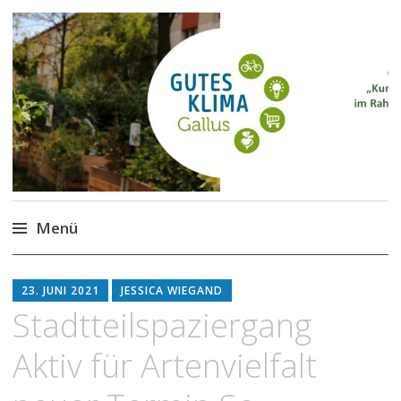
Gutes Klima im Gallus
Kurze Wege für den Klimaschutz
Menü
Zum
Inhalt
23. JUNI 2021
JESSICA WIEGAND
springen
Stadtteilspaziergang
Aktiv für Artenvielfalt