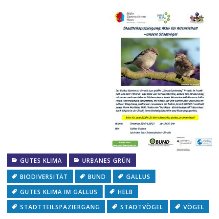
GUTES KLIMA
URBANES GRÜN
BIODIVERSITÄT
BUND
GALLUS
GUTES KLIMA IM GALLUS
HELB
STADTTEILSPAZIERGANG
STADTVÖGEL
VÖGEL