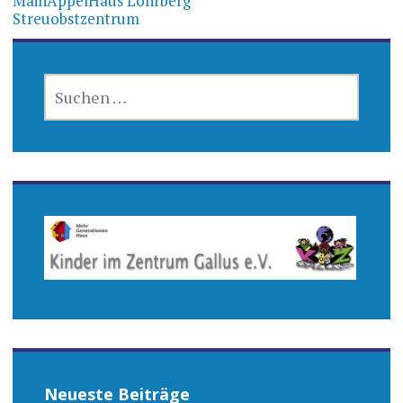
MainÄppelHaus Lohrberg
Streuobstzentrum
SUCHEN
NACH:
Neueste Beiträge